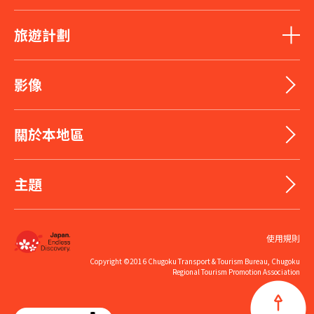
旅遊計劃
影像
關於本地區
主題
使用規則
Copyright ©2016 Chugoku Transport & Tourism Bureau, Chugoku
Regional Tourism Promotion Association