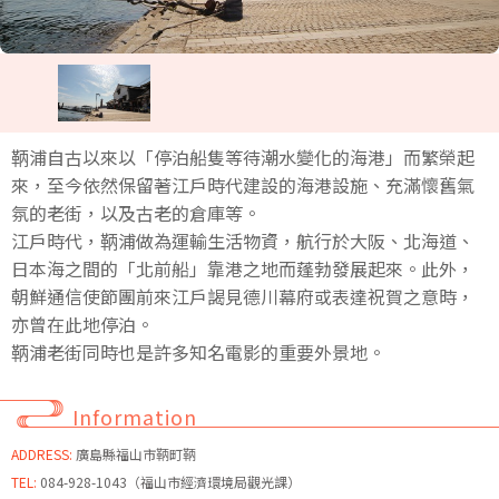
鞆浦自古以來以「停泊船隻等待潮水變化的海港」而繁榮起
來，至今依然保留著江戶時代建設的海港設施、充滿懷舊氣
氛的老街，以及古老的倉庫等。
江戶時代，鞆浦做為運輸生活物資，航行於大阪、北海道、
日本海之間的「北前船」靠港之地而蓬勃發展起來。此外，
朝鮮通信使節團前來江戶謁見德川幕府或表達祝賀之意時，
亦曾在此地停泊。
鞆浦老街同時也是許多知名電影的重要外景地。
Information
ADDRESS:
廣島縣福山市鞆町鞆
TEL:
084-928-1043（福山市經濟環境局觀光課）