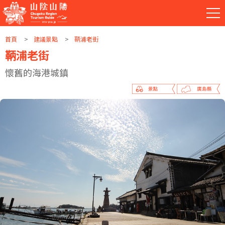
首頁
建議景點
鞆浦老街
鞆浦老街
懷舊的海港城鎮