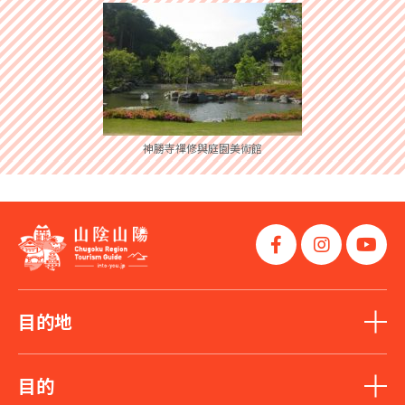
神勝寺禪修與庭園美術館
目的地
目的