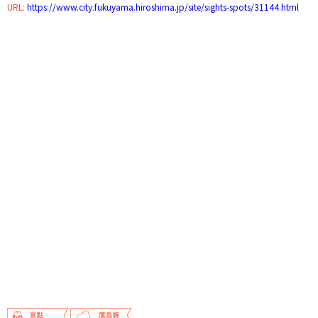
URL:
https://www.city.fukuyama.hiroshima.jp/site/sights-spots/31144.html