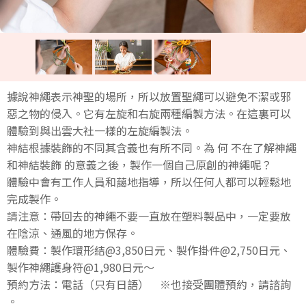
據說神繩表示神聖的場所，所以放置聖繩可以避免不潔或邪
惡之物的侵入。它有左旋和右旋兩種編製方法。在這裏可以
體驗到與出雲大社一樣的左旋編製法。
神結根據裝飾的不同其含義也有所不同。為 何 不在了解神繩
和神結裝飾 的意義之後，製作一個自己原創的神繩呢？
體驗中會有工作人員和藹地指導，所以任何人都可以輕鬆地
完成製作。
請注意：帶回去的神繩不要一直放在塑料製品中，一定要放
在陰涼、通風的地方保存。
體驗費：製作環形結@3,850日元、製作掛件@2,750日元、
製作神繩護身符@1,980日元～
預約方法：電話（只有日語） ※也接受團體預約，請諮詢
。