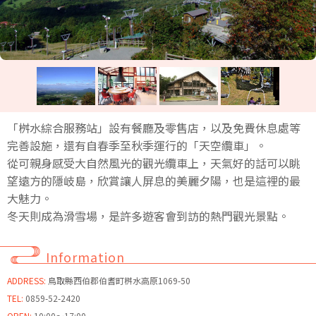
「桝水綜合服務站」設有餐廳及零售店，以及免費休息處等
完善設施，還有自春季至秋季運行的「天空纜車」。
從可親身感受大自然風光的觀光纜車上，天氣好的話可以眺
望遠方的隱岐島，欣賞讓人屏息的美麗夕陽，也是這裡的最
大魅力。
冬天則成為滑雪場，是許多遊客會到訪的熱門觀光景點。
Information
ADDRESS:
鳥取縣西伯郡伯耆町桝水高原1069-50
TEL:
0859-52-2420
OPEN:
10:00～17:00