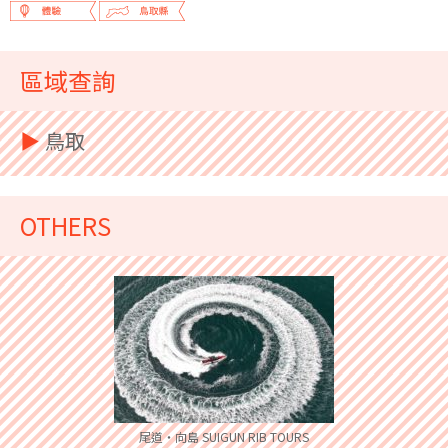
區域查詢
▶︎
鳥取
OTHERS
尾道・向島 SUIGUN RIB TOURS