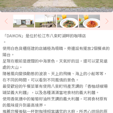
「DAIKON」是位於松江市八束町湖畔的咖啡店
。
使用白色貨櫃搭建的店鋪極為吸睛，旁邊設有擺放2個餐桌的
陽台。
呈現在眼前是遼闊的中海景色，天氣好的話，還可以望見遠
處的大山。
隨著風向變換動態的波浪、天上的飛機、海上的小船等等，
在不同的時間，可以看到不同風情的景色。
最受歡迎的午餐菜單有使用八束町特產烹調的「香柚胡椒珊
瑚菜義大利麵」，以及各種滿滿當地食材的義大利麵。
使用香氣適中的葡萄籽油所烹調的義大利麵，可將食材原有
的風味提升到最高境界。
推薦您餐後點一杯對咖啡相當講究的大廚，所悉心烘焙的原