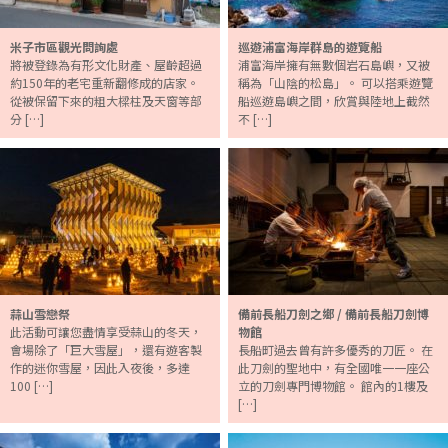
米子市區觀光問詢處
巡遊浦富海岸群島的遊覽船
將被登錄為有形文化財產、屋齡超過
浦富海岸擁有無數個岩石島嶼，又被
約150年的老宅重新翻修成的店家。
稱為「山陰的松島」。 可以搭乘遊覽
從被保留下來的粗大樑柱及天窗等部
船巡遊島嶼之間，欣賞與陸地上截然
分 […]
不 […]
蒜山雪戀祭
備前長船刀劍之鄉 / 備前長船刀劍博
此活動可讓您盡情享受蒜山的冬天，
物館
會場除了「巨大雪屋」，還有遊客製
長船町過去曾有許多優秀的刀匠。 在
作的迷你雪屋，因此入夜後，多達
此刀劍的聖地中，有全國唯一一座公
100 […]
立的刀劍專門博物館。 館內的1樓及
[…]