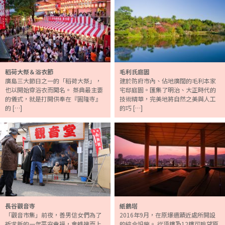
稻荷大祭＆浴衣節
毛利氏庭園
廣島三大節日之一的「稻荷大祭」，
建於防府市內、佔地廣闊的毛利本家
也以開始穿浴衣而聞名。 祭典最主要
宅邸庭園。匯集了明治、大正時代的
的儀式，就是打開供奉在『圓隆寺』
技術精華，完美地將自然之美與人工
的 […]
的巧 […]
長谷觀音寺
紙鶴塔
「觀音市集」前夜，善男信女們為了
2016年9月，在原爆遺蹟近處所開設
祈求新的一年平安幸福，會蜂擁而上
的綜合設施。 從頂樓及12樓可眺望原