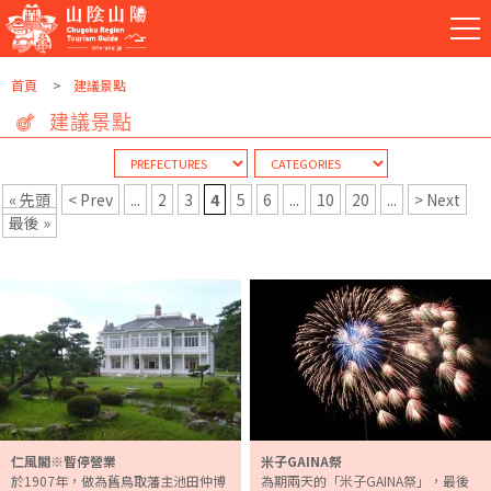
首頁
建議景點
建議景點
« 先頭
< Prev
...
2
3
4
5
6
...
10
20
...
> Next
最後 »
仁風閣※暫停營業
米子GAINA祭
於1907年，做為舊鳥取藩主池田仲博
為期兩天的「米子GAINA祭」，最後