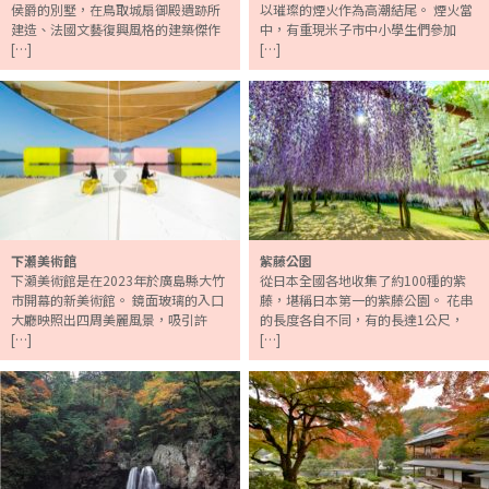
侯爵的別墅，在鳥取城扇御殿遺跡所
以璀璨的煙火作為高潮結尾。 煙火當
建造、法國文藝復興風格的建築傑作
中，有重現米子市中小學生們參加
[…]
[…]
下瀬美術館
紫藤公園
下瀬美術館是在2023年於廣島縣大竹
從日本全國各地收集了約100種的紫
市開幕的新美術館。 鏡面玻璃的入口
藤，堪稱日本第一的紫藤公園。 花串
大廳映照出四周美麗風景，吸引許
的長度各自不同，有的長達1公尺，
[…]
[…]