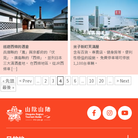
巡遊西條的酒倉
米子新町天滿屋
兵庫縣的「灘」與京都府的「伏
含有百貨、專賣店、健身房等，便利
見」、廣島縣的「西條」，並列日本
性極佳的設施。 免費停車場可停放
三大清酒產地。 在西條地區，從JR西
1,100台車輛。
條車 […]
« 先頭
< Prev
...
2
3
4
5
6
...
10
20
...
> Next
最後 »