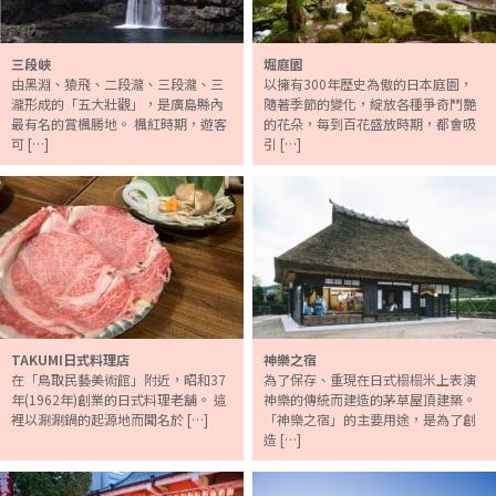
三段峽
堀庭園
由黑淵、猿飛、二段瀧、三段瀧、三
以擁有300年歷史為傲的日本庭園，
瀧形成的「五大壯觀」，是廣島縣內
隨著季節的變化，綻放各種爭奇鬥艷
最有名的賞楓勝地。 楓紅時期，遊客
的花朵，每到百花盛放時期，都會吸
可 […]
引 […]
TAKUMI日式料理店
神樂之宿
在「鳥取民藝美術館」附近，昭和37
為了保存、重現在日式榻榻米上表演
年(1962年)創業的日式料理老舖。 這
神樂的傳統而建造的茅草屋頂建築。
裡以涮涮鍋的起源地而聞名於 […]
「神樂之宿」的主要用途，是為了創
造 […]