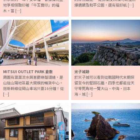
地爭相領取印著「牛玉寶印」的福
爆遺蹟及和平公園，還有摺好紙 […]
木。當 […]
MITSUI OUTLET PARK 倉敷
米子城跡
周圍有潺潺流水與蔥鬱綠蔭環繞，是
於米子城可以看到從戰國時代末期保
山陰山陽地區最大規模的暢貨中心。
留至今的堅固石牆，四季也都能從天
搭新幹線從岡山車站只要16分鐘！從
守零死角地一覽大山・中海・日本
[…]
海・城 […]