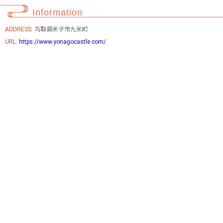
Information
ADDRESS:
鸟取县米子市九米町
URL:
https://www.yonagocastle.com/