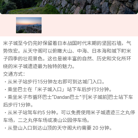
米子城至今仍完好保留着日本战国时代末期的坚固石墙，气
势恢宏。从天守阁可以俯瞰大山、中海、日本海和城下町米
子四季的壮观景色。这也是被丰富的自然、历史和文化所环
绕的米子城遗迹最为独特的魅力。
交通方式：
・从米子站步行15分钟左右即可到达城门入口。
・乘坐巴士在「米子城入口」站下车后步行3分钟。
・乘坐米子市循环巴士“Dandan巴士”于[米子城前]巴士站下车
后步行1分钟。
・从米子站驾车约5 分种。可以免费使用米子城遗迹三之丸停
车场，二之丸停车场或凑山公园停车场。
・从登山入口到达山顶的天守阁大约需要 20 分钟。