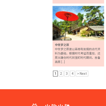
中世梦之原
中世梦之原是以画卷和发掘的古代资
料为基础，根据时代考证而重现、还
原从鎌仓时代到室町时代期间，吉备
高原 […]
1
2
3
4
> Next