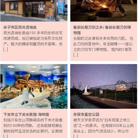
米子市区观光咨询处
备前长船刀剑之乡/ 备前长船刀剑博
观光咨询处是由150 多年历史的古宅
物馆
改建而成，现已被指定为有形文化财
长船町过去曾有许多优秀的刀匠。 在
产。粗大的横梁和屋顶的天窗等，充
此刀剑的圣地中，有全国唯一一座公
[…]
立的刀剑专门博物馆。 馆内的1楼及
[…]
下关市立下关水族馆·海响馆
井原市星空公园
包括只有在以河豚闻名的下关才能看
被天文学家评选为“日本观星之地三
到约100种的河豚。 还有能够观察企
选”之一的景点。 在海拔500米以上的
鹅的自然生活状态的企鹅村，企鹅成
高台上，因为气流活动少，所以可
[…]
[…]