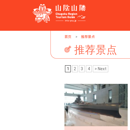
首页
推荐景点
目的地
目的
旅游计划
推荐景点
鸟取县
自然
自驾游
购物
宾馆
岛根县
文化
巴士之旅
美食
旅游手册
冈山县
体验
JR铁路之旅
景点
Link
1
2
3
4
> Next
广岛县
温泉・旅馆
活动
山口县