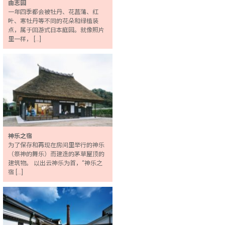
由志园
一年四季都会被牡丹、花菖蒲、红
叶、寒牡丹等不同的花朵和绿植装
点，属于回游式日本庭园。就像照片
里一样， […]
神乐之宿
为了保存和再现在房间里举行的神乐
（祭神的舞乐）而建造的茅草屋顶的
建筑物。 以出云神乐为首，“神乐之
宿 […]