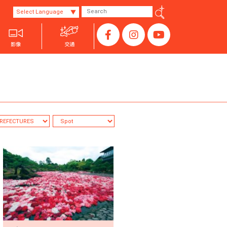
Select Language
山阳