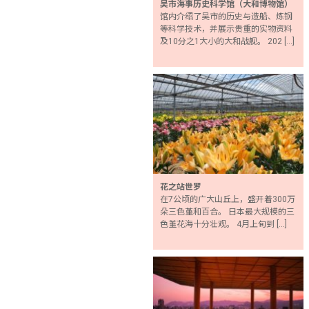
吴市海事历史科学馆（大和博物馆）
馆内介绍了吴市的历史与造船、炼钢
等科学技术，并展示贵重的实物资料
及10分之1大小的大和战舰。 202 […]
花之站世罗
在7公顷的广大山丘上，盛开着300万
朵三色堇和百合。 日本最大规模的三
色堇花海十分壮观。 4月上旬到 […]