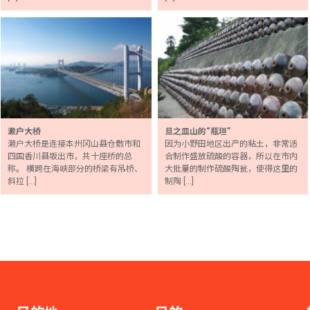
濑户大桥
旦之皿山的“瓶垣”
濑户大桥是连接本州冈山县仓敷市和
因为小野田地区出产的粘土，非常适
四国香川县坂出市，共十座桥的总
合制作盛放硫酸的容器，所以在市内
称。 横跨在海峡部分的桥梁有吊桥、
大批量的制作硫酸陶瓮，使得这里的
斜拉 […]
制陶 […]