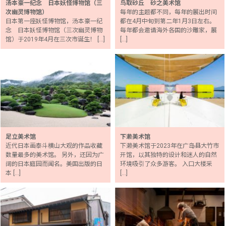
汤本豪一纪念 日本妖怪博物馆（三
鸟取砂丘 砂之美术馆
次幽灵博物馆）
每年的主题都不同，每年的展出时间
日本第一座妖怪博物馆，汤本豪一纪
都在4月中旬到第二年1月3日左右。
念 日本妖怪博物馆（三次幽灵博物
每年都会邀请海外各国的沙雕家，展
馆）于2019年4月在三次市诞生！ […]
[…]
足立美术馆
下濑美术馆
近代日本画泰斗横山大观的作品收藏
下濑美术馆于2023年在广岛县大竹市
数量最多的美术馆。 另外，还因为广
开馆，以其独特的设计和迷人的自然
阔的日本庭园而闻名。美国出版的日
环境吸引了众多游客。 入口大楼采
本 […]
[…]