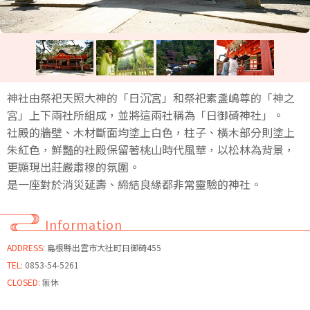
神社由祭祀天照大神的「日沉宮」和祭祀素盞嶋尊的「神之
宮」上下兩社所組成，並將這兩社稱為「日御碕神社」。
社殿的牆壁、木材斷面均塗上白色，柱子、橫木部分則塗上
朱紅色，鮮豔的社殿保留著桃山時代風華，以松林為背景，
更顯現出莊嚴肅穆的氛圍。
是一座對於消災延壽、締結良緣都非常靈驗的神社。
Information
ADDRESS:
島根縣出雲市大社町日御碕455
TEL:
0853-54-5261
CLOSED:
無休