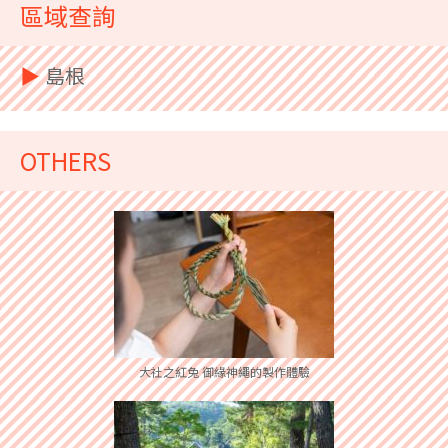
區域查詢
▶︎
島根
OTHERS
大社之紅兔 御緣神繩的製作體驗