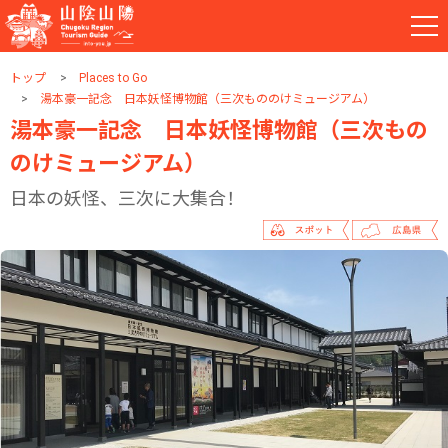
トップ
Places to Go
湯本豪一記念 日本妖怪博物館（三次もののけミュージアム）
湯本豪一記念 日本妖怪博物館（三次もの
のけミュージアム）
日本の妖怪、三次に大集合！