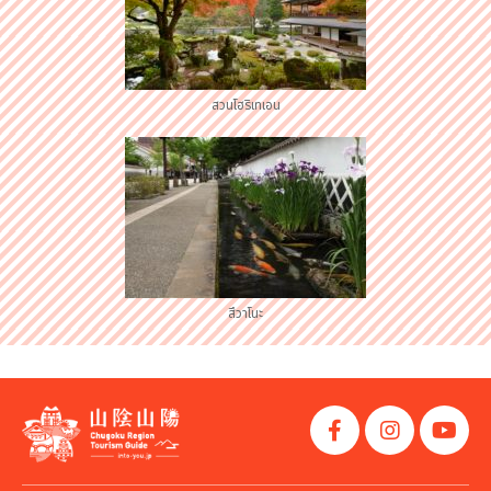
สวนโฮริเทเอน
สึวาโนะ