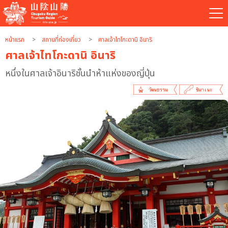
หน้าแรก
สถานที่ท่องเที่ยว
ศาลเจ้าไทโกะดานิ อินาริ
ศาลเจ้าไทโกะดานิ อินาริ
หนึ่งในศาลเจ้าอินาริชั้นนำห้าแห่งของญี่ปุ่น