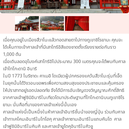
เมื่อคุณอยู่ในเมืองสึวาโนะแล้วทอดสายตาไปทางภูเขาชิโรยามะ คุณจะ
ได้เห็นทางเข้าศาลเจ้าที่มีเสาโทริอิสีแดงชาดตั้งเรียงรายต่อกันราว
1,000 ต้น
เมื่อเดินลอดอุโมงค์เสาโทริอิไปประมาณ 300 เมตรคุณจะได้พบกับศาล
เจ้าไทโกะดานิ อินาริ
ในปี 1773 โนริซาดะ คาเมอิ ไดเมียวผู้ปกครองแคว้นสึวาโนะรุ่นที่เจ็ด
ในยุคนั้นได้วิงวอนขอพรเพื่อความสงบสุขของประชาชนและคุ้มครอง
ให้ปราสาทอยู่รอดปลอดภัย จึงได้มีการอันเชิญดวงวิญญาณศักดิ์สิทธิ
จากศาลเจ้าฟูชิมิอินาริในเกียวโตมาประดิษฐานที่ไทโกะดานิบนภูเขาชิโร
ยามะ นั่นคือที่มาของศาลเจ้าแห่งนี้นั้นเอง
ศาลเจ้าแห่งนี้เป็นหนึ่งในห้าศาลเจ้าอินาริชั้นนำของญี่ปุ่น ร่วมกับศาล
เจ้าทาเคโคมะอินาริในโทโฮคุ ศาลเจ้าคาซามะอินาริในแถบคันโต ศาล
เจ้าฟูชิมิอินาริในคินคิ และศาลเจ้ายูโตคุอินาริในคิวชู