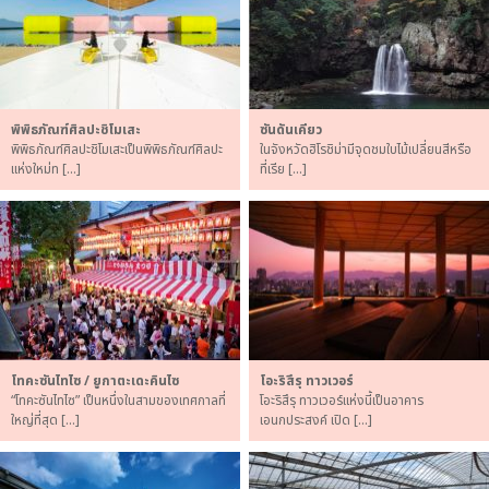
พิพิธภัณฑ์ศิลปะชิโมเสะ
ซันดันเคียว
พิพิธภัณฑ์ศิลปะชิโมเสะเป็นพิพิธภัณฑ์ศิลปะ
ในจังหวัดฮิโรชิม่ามีจุดชมใบไม้เปลี่ยนสีหรือ
แห่งใหม่ท […]
ที่เรีย […]
โทคะซันไทไซ / ยูกาตะเดะคินไซ
โอะริสึรุ ทาวเวอร์
“โทคะซันไทไซ” เป็นหนึ่งในสามของเทศกาลที่
โอะริสึรุ ทาวเวอร์แห่งนี้เป็นอาคาร
ใหญ่ที่สุด […]
เอนกประสงค์ เปิด […]