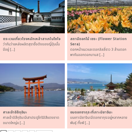
ตระเวนเที่ยวโรงหมักเหล้าสาเกในไซโจ
สถานีดอกไม้ เซระ (Flower Station
ว่ากันว่าแหล่งผลิตสุราชื่อดังของญี่ปุ่นนั้น
Sera)
มีอยู่ […]
ดอกหน้าแมวและดอกลิลลี่ราว 3 ล้านดอก
พากันออกดอกบานส […]
ศาลเจ้าอิสึกุชิมะ
ชมดอกซากุระที่เกาะมิยาจิมะ
ศาลเจ้าอิสึกุชิมะมีเสาประตูโทริอิสีแดงชาด
บนเกาะมิยาจิมะมีดอกซากุระอยู่หลากหลาย
ขนาดใหญ่แ […]
พันธุ์ ทั้งพั […]