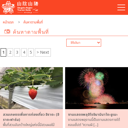
หน้าแรก
ค้นหาตามพื้นที่
ค้นหาตามพื้นที่
1
2
3
4
5
> Next
สวนเกษตรเพื่อการท่องเที่ยว ฮิราตะ (ฮิ
งานแสดงพลุฮิโรชิมามินาโตะยูเมะ
ราตะฟาร์ม)
งานแสดงพลุงานนี้เป็นงานแสดงภายใต้
พื้นที่สวนอันกว้างใหญ่แห่งนี้มีสวนผลไม้
คอนเซ็ปต์ “ความฝั […]