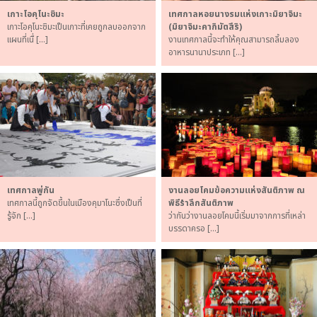
เกาะโอคุโนะชิมะ
เทศกาลหอยนางรมแห่งเกาะมิยาจิมะ
เกาะโอคุโนะชิมะเป็นเกาะที่เคยถูกลบออกจาก
(มิยาจิมะคากิมัตสึริ)
แผนที่เนื่ […]
งานเทศกาลนี้จะทำให้คุณสามารถลิ้มลอง
อาหารนานาประเภท […]
เทศกาลพู่กัน
งานลอยโคมข้อความแห่งสันติภาพ ณ
เทศกาลนี้ถูกจัดขึ้นในเมืองคุมาโนะซึ่งเป็นที่
พิธีรำลึกสันติภาพ
รู้จัก […]
ว่ากันว่างานลอยโคมนี้เริ่มมาจากการที่เหล่า
บรรดาครอ […]