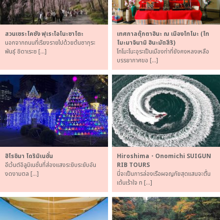
สวนเซระโคซัง ฟุเระไอโนะซาโตะ
เทศกาลตุ๊กตาฮินะ ณ เมืองโทโมะ (โท
นอกจากถนนที่เรียงรายไปด้วยต้นซากุระ
โมะมาจินามิ ฮินะมัตสึริ)
พันธุ์ ชิดาเระซ […]
โทโมะโนะอุระเป็นเมืองท่าที่ยังคงหลงเหลือ
บรรยากาศขอ […]
ฮิโรชิมา โดริมิเนชั่น
Hiroshima・Onomichi SUIGUN
อีเว้นต์อิลูมิเนชั่นที่ส่องแสงระยิบระยับอัน
RIB TOURS
งดงามตล […]
นี่จะเป็นการล่องเรือผจญภัยสุดแสนจะตื่น
เต้นเร้าใจ ท […]