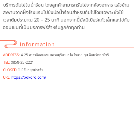
บริการต้มไข่ในน้ำร้อน โดยลูกค้าสามารถรับไข่จากห้องอาหาร แล้วข้าม
สะพานจากฝั่งโรงแรมไปยังบ่อน้ำร้อนสำหรับต้มไข่โดยเฉพาะ ซึ่งใช้
เวลาต้มประมาณ 20 – 25 นาที นอกจากนี้ยังมีเบียร์แก้วเล็กและไข่ต้ม
ออนเซนที่เป็นบริการฟรีสำหรับลูกค้าทุกท่าน
Information
ADDRESS:
4-25 ฮาวาอิออนเซน แขวงยุริฮามะ-โจ โทฮาคุ-กุน จังหวัดทตโตริ
TEL:
0858-35-2221
CLOSED:
ไม่มีวันหยุดประจำ
URL:
https://bokoro.com/