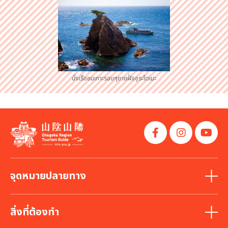
นั่งเรือชมเกาะรอบๆชายฝั่งอุระโดเมะ
จุดหมายปลายทาง
สิ่งที่ต้องทำ