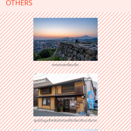
OTHERS
ซากปราสาทโยนาโกะ
ศูนย์ข้อมูลสำหรับนักท่องเที่ยวโยนาโกะมาชินากะ