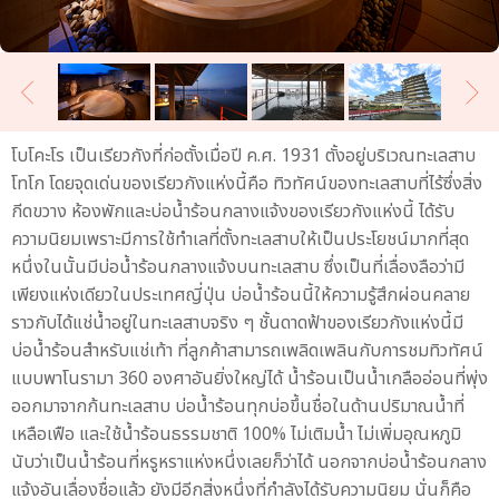
โบโคะโร เป็นเรียวกังที่ก่อตั้งเมื่อปี ค.ศ. 1931 ตั้งอยู่บริเวณทะเลสาบ
โทโก โดยจุดเด่นของเรียวกังแห่งนี้คือ ทิวทัศน์ของทะเลสาบที่ไร้ซึ่งสิ่ง
กีดขวาง ห้องพักและบ่อน้ำร้อนกลางแจ้งของเรียวกังแห่งนี้ ได้รับ
ความนิยมเพราะมีการใช้ทำเลที่ตั้งทะเลสาบให้เป็นประโยชน์มากที่สุด
หนึ่งในนั้นมีบ่อน้ำร้อนกลางแจ้งบนทะเลสาบ ซึ่งเป็นที่เลื่องลือว่ามี
เพียงแห่งเดียวในประเทศญี่ปุ่น บ่อน้ำร้อนนี้ให้ความรู้สึกผ่อนคลาย
ราวกับได้แช่น้ำอยู่ในทะเลสาบจริง ๆ ชั้นดาดฟ้าของเรียวกังแห่งนี้มี
บ่อน้ำร้อนสำหรับแช่เท้า ที่ลูกค้าสามารถเพลิดเพลินกับการชมทิวทัศน์
แบบพาโนรามา 360 องศาอันยิ่งใหญ่ได้ น้ำร้อนเป็นน้ำเกลืออ่อนที่พุ่ง
ออกมาจากก้นทะเลสาบ บ่อน้ำร้อนทุกบ่อขึ้นชื่อในด้านปริมาณน้ำที่
เหลือเฟือ และใช้น้ำร้อนธรรมชาติ 100% ไม่เติมน้ำ ไม่เพิ่มอุณหภูมิ
นับว่าเป็นน้ำร้อนที่หรูหราแห่งหนึ่งเลยก็ว่าได้ นอกจากบ่อน้ำร้อนกลาง
แจ้งอันเลื่องชื่อแล้ว ยังมีอีกสิ่งหนึ่งที่กำลังได้รับความนิยม นั่นก็คือ