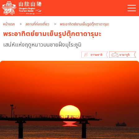
หน้าแรก
สถานที่ท่องเที่ยว
พระอาทิตย์ยามเย็นรูปตุ๊กตาดารุมะ
พระอาทิตย์ยามเย็นรูปตุ๊กตาดารุมะ
เสน่ห์แห่งฤดูหนาวบนชายฝั่งมุโระซูมิ