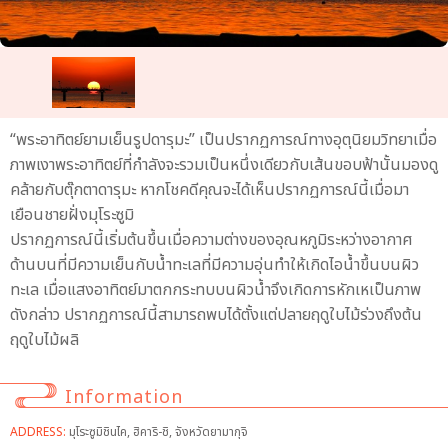
“พระอาทิตย์ยามเย็นรูปดารุมะ” เป็นปรากฏการณ์ทางอุตุนิยมวิทยาเมื่อ
ภาพเงาพระอาทิตย์ที่กำลังจะรวมเป็นหนึ่งเดียวกับเส้นขอบฟ้านั้นมองดู
คล้ายกับตุ๊กตาดารุมะ หากโชคดีคุณจะได้เห็นปรากฏการณ์นี้เมื่อมา
เยือนชายฝั่งมุโระซูมิ
ปรากฏการณ์นี้เริ่มต้นขึ้นเมื่อความต่างของอุณหภูมิระหว่างอากาศ
ด้านบนที่มีความเย็นกับน้ำทะเลที่มีความอุ่นทำให้เกิดไอน้ำขึ้นบนผิว
ทะเล เมื่อแสงอาทิตย์มาตกกระทบบนผิวน้ำจึงเกิดการหักเหเป็นภาพ
ดังกล่าว ปรากฏการณ์นี้สามารถพบได้ตั้งแต่ปลายฤดูใบไม้ร่วงถึงต้น
ฤดูใบไม้ผลิ
Information
ADDRESS:
มุโระซูมิชินไค, ฮิคาริ-ชิ, จังหวัดยามากุจิ