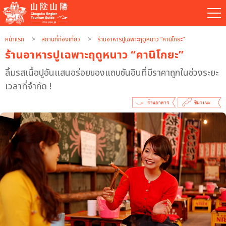
หน้าแรก
สถานที่ท่องเที่ยว
ร้านอาหารปูเฉพาะฤดูหนาว “คานิโกยะ”
ร้านอาหารปูเฉพาะฤดูหนาว “คานิโกยะ”
ลิ้มรสเนื้อปูอันแสนอร่อยของแถบซันอินที่มีราคาถูกในช่วงระยะ
เวลาที่จำกัด !