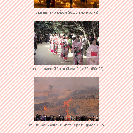
งานเทศกาลหิมะแห่งรัก (ฮิรุเซน ยูคิโคย มัตสึริ)
ทศกาลชมดอกคามิเลีย ณ เมืองฮากิ (ฮากิสึบากิมัตสึริ)
งานประเพณีเผาภูเขาและเผาทุ่งหญ้าที่ราบสูงอากิโยชิได