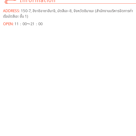
Information
ADDRESS:
150-7, ฮิงาชิอาซาฮิมาจิ, มัตสึเอะ-ชิ, จังหวัดชิมาเนะ (สำนักงานบริหารจัดการท่า
เรือมัตสึเอะ ชั้น 1)
OPEN:
11：00〜21：00