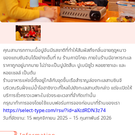
คุณสามารถทานเนื้อปูอันมีรสชาติที่ทำให้สัมผัสถึงกลิ่นอายฤดูหนาว
ของแถบซันอินได้อย่างเต็มที่ ณ ร้านคานิโกยะ ภายในร้านมีอาหารทะเล
ราคาถูกอยู่มากมาย ไม่ว่าจะเป็นปูมัตสึบะ ปูเบนิซูไว หอยซาซาเอะ และ
หอยเชลล์ เป็นต้น
ร้านอาหารแห่งนี้ตั้งอยู่ใกล้กับจุดขึ้นเรือสำราญล่องทะเลสาบชินจิ
บริเวณริมฝั่งแม่น้ำโอฮาชิงาวะที่ไหลไปยังทะเลสาบดังกล่าว แต่จะเปิดให้
บริการชั่วคราวเฉพาะในช่วงระยะเวลาที่จำกัดเท่านั้น
กรุณาทำการจองโดยใช้แบบฟอร์มการจองก่อนมาที่ร้านของเรา
https://select-type.com/rsv/?id=aXcdRDN3z74
วันที่จัดงาน: 15 พฤศจิกายน 2025 – 15 กุมภาพันธ์ 2026