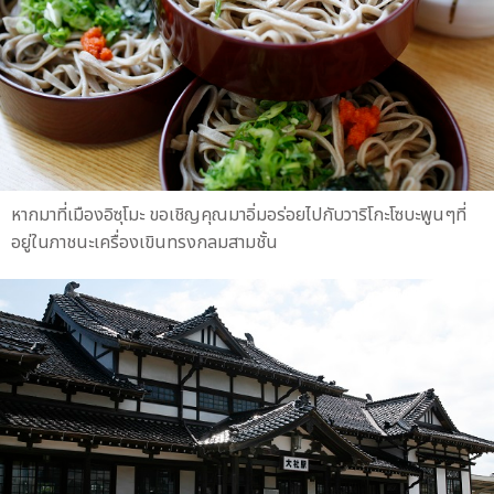
หากมาที่เมืองอิซุโมะ ขอเชิญคุณมาอิ่มอร่อยไปกับวาริโกะโซบะพูนๆที่
อยู่ในภาชนะเครื่องเขินทรงกลมสามชั้น