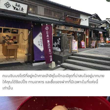
ถนนชินมงโดริที่อยู่หน้าศาลเจ้าอิซุโมะไทฉะมีจุดที่น่าสนใจอยู่มากมาย
ให้คุณได้ช้อปปิ้ง ทานอาหาร และซื้อของฝากที่มีเฉพาะในที่แห่งนี้
เท่านั้น