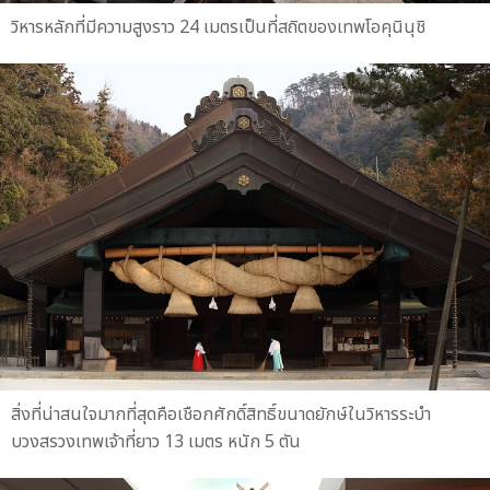
วิหารหลักที่มีความสูงราว 24 เมตรเป็นที่สถิตของเทพโอคุนินุชิ
สิ่งที่น่าสนใจมากที่สุดคือเชือกศักดิ์สิทธิ์ขนาดยักษ์ในวิหารระบำ
บวงสรวงเทพเจ้าที่ยาว 13 เมตร หนัก 5 ตัน