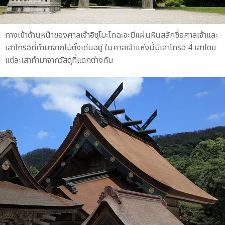
ทางเข้าด้านหน้าของศาลเจ้าอิซุโมะไทฉะจะมีแผ่นหินสลักชื่อศาลเจ้าและ
เสาโทริอิที่ทำมาจากไม้ตั้งเด่นอยู่ ในศาลเจ้าแห่งนี้มีเสาโทริอิ 4 เสาโดย
แต่ละเสาทำมาจากวัสดุที่แตกต่างกัน