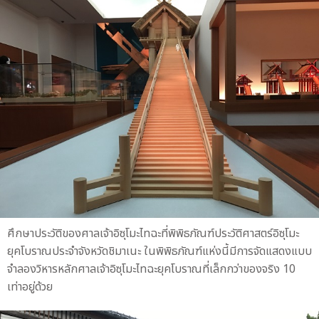
ศึกษาประวัติของศาลเจ้าอิซุโมะไทฉะที่พิพิธภัณฑ์ประวัติศาสตร์อิซุโมะ
ยุคโบราณประจำจังหวัดชิมาเนะ ในพิพิธภัณฑ์แห่งนี้มีการจัดแสดงแบบ
จำลองวิหารหลักศาลเจ้าอิซุโมะไทฉะยุคโบราณที่เล็กกว่าของจริง 10
เท่าอยู่ด้วย