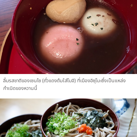
ลิ้มรสชาติของเซนไซ (ถั่วแดงต้มใส่โมจิ) ที่เมืองอิซุโมะซึ่งเป็นแหล่ง
กำเนิดของหวานนี้