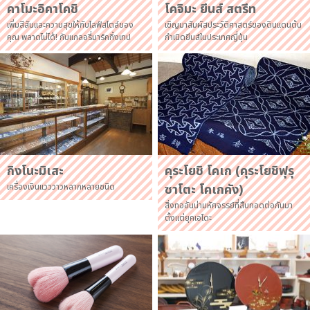
คาโมะอิคาโคชิ
โคจิมะ ยีนส์ สตรีท
เพิ่มสีสันและความสุขให้กับไลฟ์สไตล์ของ
เชิญมาสัมผัสประวัติศาสตร์ของดินแดนต้น
คุณ พลาดไม่ได้! กับแกลอรี่มาร์คกิ้งเทป
กำเนิดยีนส์ในประเทศญี่ปุ่น
กิงโนะมิเสะ
คุระโยชิ โคเก (คุระโยชิฟุรุ
เครื่องเงินแวววาวหลากหลายชนิด
ซาโตะ โคเกคัง)
สิ่งทออันน่ามหัศจรรย์ที่สืบทอดต่อกันมา
ตั้งแต่ยุคเอโดะ