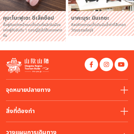
คุมะโนะฟุเดะ ซีเล็คช็อป
นาคะมุระ มินเกชะ
ซื้อพู่กันแต่งหน้าแบบดั้งเดิมที่ผลิตในเมือง
ศิลปหัตถกรรมดั้งเดิมอันล้ำค่าที่สืบทอด
แห่งพู่กันอันดับ 1 ของญี่ปุ่นไปเป็นของฝาก
วัฒนธรรมโออุจิ
กัน
จุดหมายปลายทาง
สิ่งที่ต้องทำ
วางแผนการเดินทาง