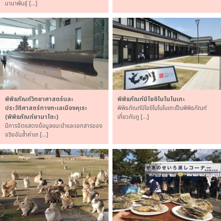
นานาพันธุ์ […]
พิพิธภัณฑ์วิทยาศาสตร์และ
พิพิธภัณฑ์มิโยชิโมโนโนเกะ
ประวัติศาสตร์ทางทะเลเมืองคุเระ
พิพิธภัณฑ์มิโยชิโมโนโนเกะเป็นพิพิธภัณฑ์
(พิพิธภัณฑ์ยามาโตะ)
เกี่ยวกับภู […]
มีการจัดแสดงข้อมูลแนะนำและเอกสารของ
จริงอันล้ำค่าเก […]