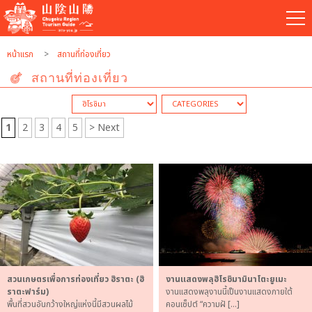
หน้าแรก
สถานที่ท่องเที่ยว
สถานที่ท่องเที่ยว
1
2
3
4
5
> Next
สวนเกษตรเพื่อการท่องเที่ยว ฮิราตะ (ฮิ
งานแสดงพลุฮิโรชิมามินาโตะยูเมะ
ราตะฟาร์ม)
งานแสดงพลุงานนี้เป็นงานแสดงภายใต้
พื้นที่สวนอันกว้างใหญ่แห่งนี้มีสวนผลไม้
คอนเซ็ปต์ “ความฝั […]