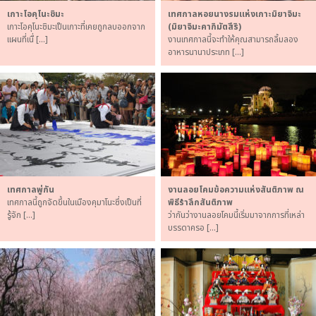
เกาะโอคุโนะชิมะ
เทศกาลหอยนางรมแห่งเกาะมิยาจิมะ
เกาะโอคุโนะชิมะเป็นเกาะที่เคยถูกลบออกจาก
(มิยาจิมะคากิมัตสึริ)
แผนที่เนื่ […]
งานเทศกาลนี้จะทำให้คุณสามารถลิ้มลอง
อาหารนานาประเภท […]
เทศกาลพู่กัน
งานลอยโคมข้อความแห่งสันติภาพ ณ
เทศกาลนี้ถูกจัดขึ้นในเมืองคุมาโนะซึ่งเป็นที่
พิธีรำลึกสันติภาพ
รู้จัก […]
ว่ากันว่างานลอยโคมนี้เริ่มมาจากการที่เหล่า
บรรดาครอ […]