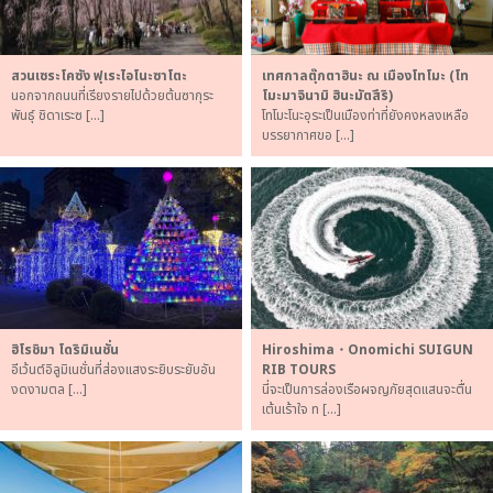
สวนเซระโคซัง ฟุเระไอโนะซาโตะ
เทศกาลตุ๊กตาฮินะ ณ เมืองโทโมะ (โท
นอกจากถนนที่เรียงรายไปด้วยต้นซากุระ
โมะมาจินามิ ฮินะมัตสึริ)
พันธุ์ ชิดาเระซ […]
โทโมะโนะอุระเป็นเมืองท่าที่ยังคงหลงเหลือ
บรรยากาศขอ […]
ฮิโรชิมา โดริมิเนชั่น
Hiroshima・Onomichi SUIGUN
อีเว้นต์อิลูมิเนชั่นที่ส่องแสงระยิบระยับอัน
RIB TOURS
งดงามตล […]
นี่จะเป็นการล่องเรือผจญภัยสุดแสนจะตื่น
เต้นเร้าใจ ท […]