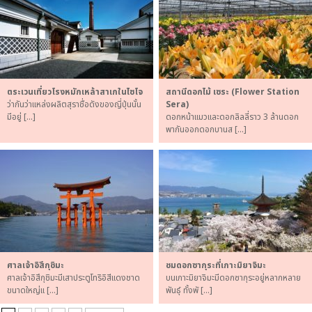
ตระเวนเที่ยวโรงหมักเหล้าสาเกในไซโจ
สถานีดอกไม้ เซระ (Flower Station
ว่ากันว่าแหล่งผลิตสุราชื่อดังของญี่ปุ่นนั้น
Sera)
มีอยู่ […]
ดอกหน้าแมวและดอกลิลลี่ราว 3 ล้านดอก
พากันออกดอกบานส […]
ศาลเจ้าอิสึกุชิมะ
ชมดอกซากุระที่เกาะมิยาจิมะ
ศาลเจ้าอิสึกุชิมะมีเสาประตูโทริอิสีแดงชาด
บนเกาะมิยาจิมะมีดอกซากุระอยู่หลากหลาย
ขนาดใหญ่แ […]
พันธุ์ ทั้งพั […]