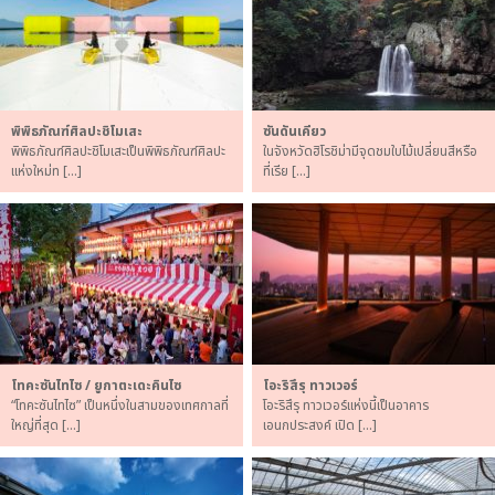
พิพิธภัณฑ์ศิลปะชิโมเสะ
ซันดันเคียว
พิพิธภัณฑ์ศิลปะชิโมเสะเป็นพิพิธภัณฑ์ศิลปะ
ในจังหวัดฮิโรชิม่ามีจุดชมใบไม้เปลี่ยนสีหรือ
แห่งใหม่ท […]
ที่เรีย […]
โทคะซันไทไซ / ยูกาตะเดะคินไซ
โอะริสึรุ ทาวเวอร์
“โทคะซันไทไซ” เป็นหนึ่งในสามของเทศกาลที่
โอะริสึรุ ทาวเวอร์แห่งนี้เป็นอาคาร
ใหญ่ที่สุด […]
เอนกประสงค์ เปิด […]